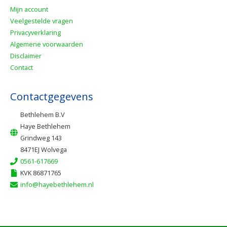
Mijn account
Veelgestelde vragen
Privacyverklaring
Algemene voorwaarden
Disclaimer
Contact
Contactgegevens
Bethlehem B.V
Haye Bethlehem
Grindweg 143
8471EJ Wolvega
0561-617669
KVK 86871765
info@hayebethlehem.nl