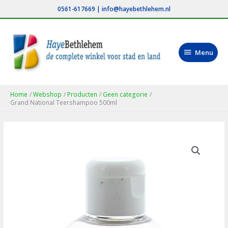
Ga
0561-617669
|
info@hayebethlehem.nl
naar
de
inhoud
Menu
Menu
Home
Webshop
Producten
Geen categorie
Grand National Teershampoo 500ml