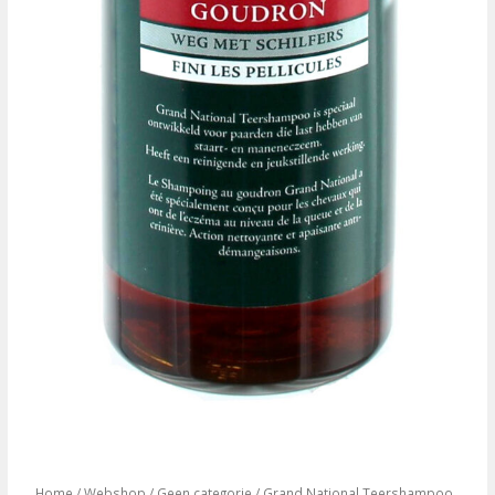
Home
/
Webshop
/
Geen categorie
/ Grand National Teershampoo