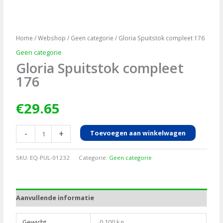
Home
/
Webshop
/
Geen categorie
/ Gloria Spuitstok compleet 176
Geen categorie
Gloria Spuitstok compleet
176
€
29.65
Gloria
-
+
Toevoegen aan winkelwagen
Spuitstok
compleet
SKU:
EQ-PUL-01232
Categorie:
Geen categorie
176
aantal
Aanvullende informatie
Gewicht
0.100 kg