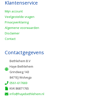
Klantenservice
Mijn account
Veelgestelde vragen
Privacyverklaring
Algemene voorwaarden
Disclaimer
Contact
Contactgegevens
Bethlehem B.V
Haye Bethlehem
Grindweg 143
8471EJ Wolvega
0561-617669
KVK 86871765
info@hayebethlehem.nl