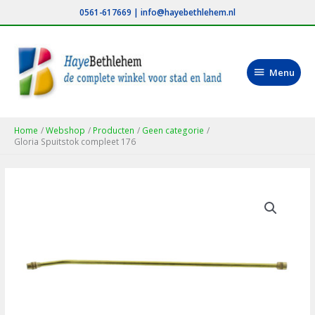
Ga
0561-617669
|
info@hayebethlehem.nl
naar
de
inhoud
Menu
Menu
Home
Webshop
Producten
Geen categorie
Gloria Spuitstok compleet 176