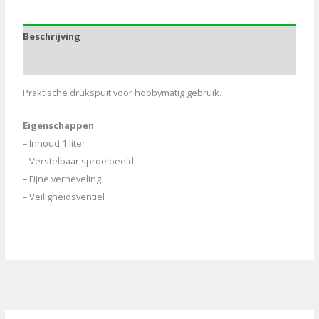
aantal
Beschrijving
Aanvullende informatie
Praktische drukspuit voor hobbymatig gebruik.
Eigenschappen
– Inhoud 1 liter
– Verstelbaar sproeibeeld
– Fijne verneveling
– Veiligheidsventiel