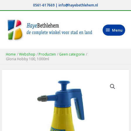
Ga
0561-617669
|
info@hayebethlehem.nl
naar
de
inhoud
Menu
Menu
Home
Webshop
Producten
Geen categorie
Gloria Hobby 100, 1000ml