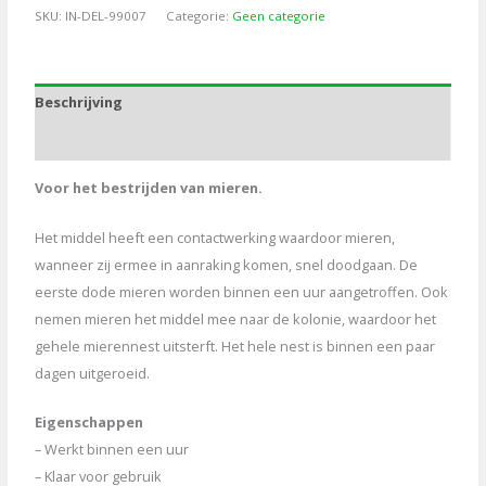
poeder
SKU:
IN-DEL-99007
Categorie:
Geen categorie
400g
aantal
Beschrijving
Aanvullende informatie
Voor het bestrijden van mieren.
Het middel heeft een contactwerking waardoor mieren,
wanneer zij ermee in aanraking komen, snel doodgaan. De
eerste dode mieren worden binnen een uur aangetroffen. Ook
nemen mieren het middel mee naar de kolonie, waardoor het
gehele mierennest uitsterft. Het hele nest is binnen een paar
dagen uitgeroeid.
Eigenschappen
– Werkt binnen een uur
– Klaar voor gebruik