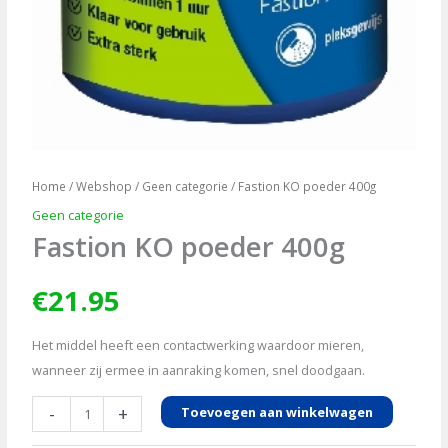
Home
/
Webshop
/
Geen categorie
/ Fastion KO poeder 400g
Geen categorie
Fastion KO poeder 400g
€
21.95
Het middel heeft een contactwerking waardoor mieren,
wanneer zij ermee in aanraking komen, snel doodgaan.
Fastion
-
+
Toevoegen aan winkelwagen
KO