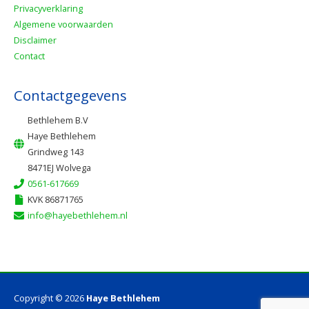
Privacyverklaring
Algemene voorwaarden
Disclaimer
Contact
Contactgegevens
Bethlehem B.V
Haye Bethlehem
Grindweg 143
8471EJ Wolvega
0561-617669
KVK 86871765
info@hayebethlehem.nl
Copyright © 2026
Haye Bethlehem