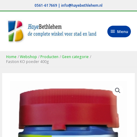
Ga
0561-617669
|
info@hayebethlehem.nl
naar
de
inhoud
Menu
Menu
Home
Webshop
Producten
Geen categorie
Fastion KO poeder 400g