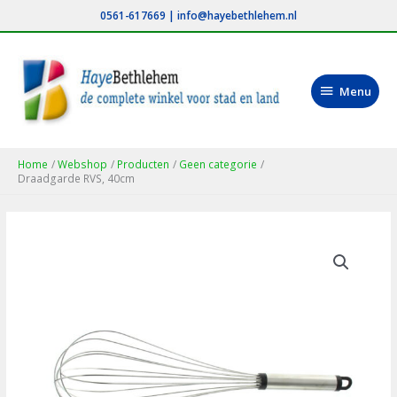
Ga
0561-617669
|
info@hayebethlehem.nl
naar
de
inhoud
Menu
Menu
Home
Webshop
Producten
Geen categorie
Draadgarde RVS, 40cm