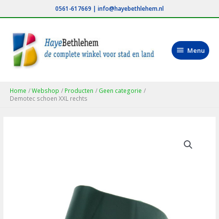
Ga
0561-617669
|
info@hayebethlehem.nl
naar
de
inhoud
Menu
Menu
Home
Webshop
Producten
Geen categorie
Demotec schoen XXL rechts