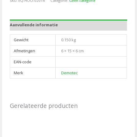
SKU:
EQ-HOO-02014
Categorie:
Geen categorie
rechts
aantal
Aanvullende informatie
Gewicht
0.150 kg
Afmetingen
6 × 15 × 6 cm
EAN-code
Merk
Demotec
Gerelateerde producten