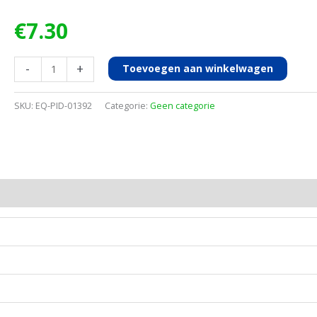
€
7.30
CYLINDER
-
+
Toevoegen aan winkelwagen
MET
KOGEL
SKU:
EQ-PID-01392
Categorie:
Geen categorie
S-
16/SUPERAGRO
aantal