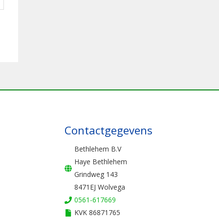
Contactgegevens
Bethlehem B.V
Haye Bethlehem
Grindweg 143
8471EJ Wolvega
0561-617669
KVK 86871765