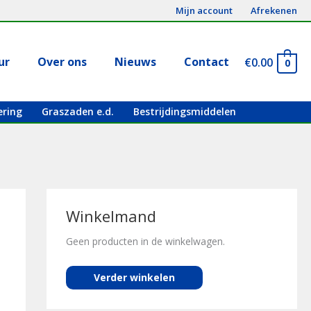
Mijn account
Afrekenen
ur
Over ons
Nieuws
Contact
€
0.00
0
ering
Graszaden e.d.
Bestrijdingsmiddelen
Winkelmand
Geen producten in de winkelwagen.
Verder winkelen