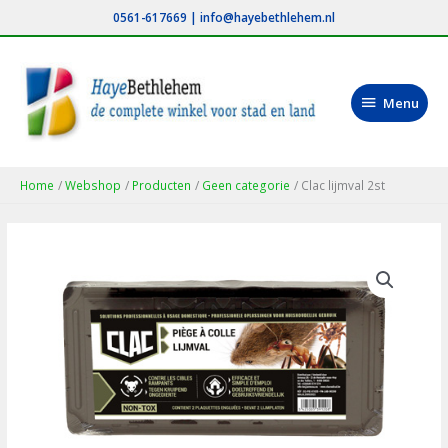
Ga
0561-617669
|
info@hayebethlehem.nl
naar
de
inhoud
Menu
Menu
Home
Webshop
Producten
Geen categorie
Clac lijmval 2st