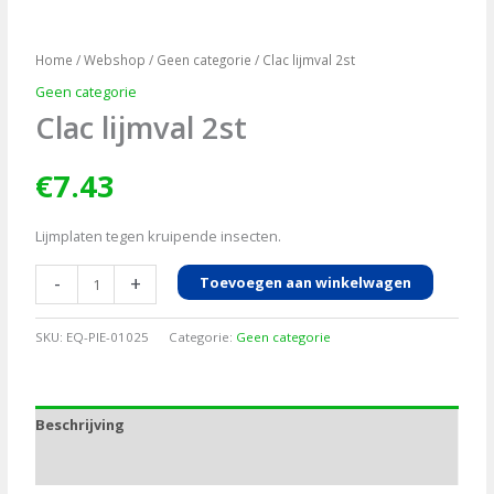
Home
/
Webshop
/
Geen categorie
/ Clac lijmval 2st
Geen categorie
Clac lijmval 2st
€
7.43
Lijmplaten tegen kruipende insecten.
Clac
-
+
Toevoegen aan winkelwagen
lijmval
2st
SKU:
EQ-PIE-01025
Categorie:
Geen categorie
aantal
Beschrijving
Aanvullende informatie