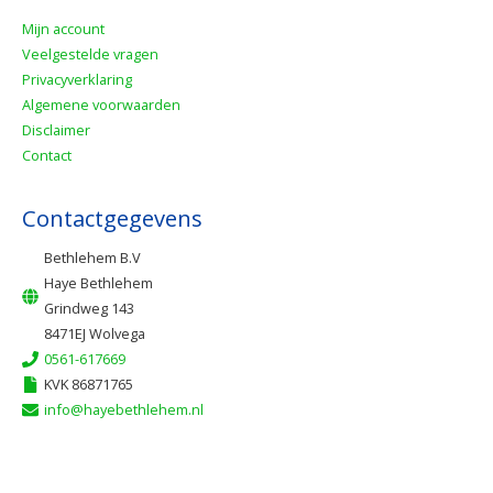
Mijn account
Veelgestelde vragen
Privacyverklaring
Algemene voorwaarden
Disclaimer
Contact
Contactgegevens
Bethlehem B.V
Haye Bethlehem
Grindweg 143
8471EJ Wolvega
0561-617669
KVK 86871765
info@hayebethlehem.nl