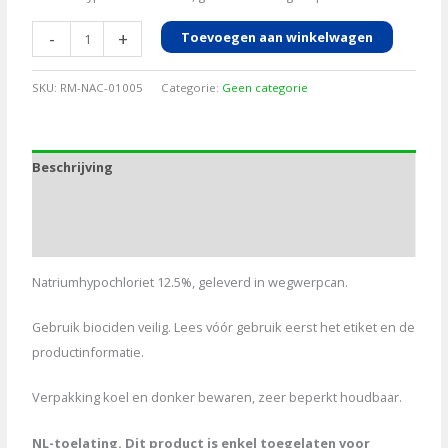
Chloor
-
+
Toevoegen aan winkelwagen
24.4kg
SynQ
SKU:
RM-NAC-01005
Categorie:
Geen categorie
(eenmalige
cans)
aantal
Beschrijving
Aanvullende informatie
Bijlagen
Natriumhypochloriet 12.5%, geleverd in wegwerpcan.
Gebruik biociden veilig. Lees vóór gebruik eerst het etiket en de
productinformatie.
Verpakking koel en donker bewaren, zeer beperkt houdbaar.
NL-toelating. Dit product is enkel toegelaten voor