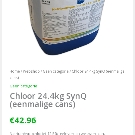
Home
/
Webshop
/
Geen categorie
/ Chloor 24.4kg SynQ (eenmalige
cans)
Geen categorie
Chloor 24.4kg SynQ
(eenmalige cans)
€
42.96
Natriumhypochloriet 12.5%, geleverd in wegwerpcan.