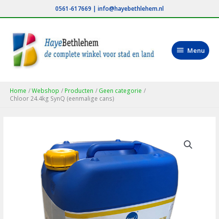
Ga
0561-617669
|
info@hayebethlehem.nl
naar
de
inhoud
Menu
Menu
Home
Webshop
Producten
Geen categorie
Chloor 24.4kg SynQ (eenmalige cans)