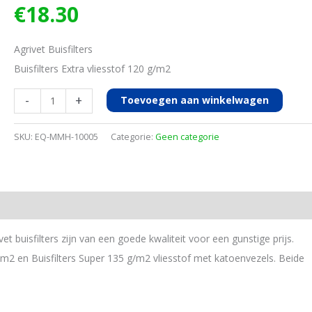
€
18.30
Agrivet Buisfilters
Buisfilters Extra vliesstof 120 g/m2
Buisfilters
-
+
Toevoegen aan winkelwagen
Extra
480x58mm
SKU:
EQ-MMH-10005
Categorie:
Geen categorie
100st
aantal
et buisfilters zijn van een goede kwaliteit voor een gunstige prijs.
 g/m2 en Buisfilters Super 135 g/m2 vliesstof met katoenvezels. Beide