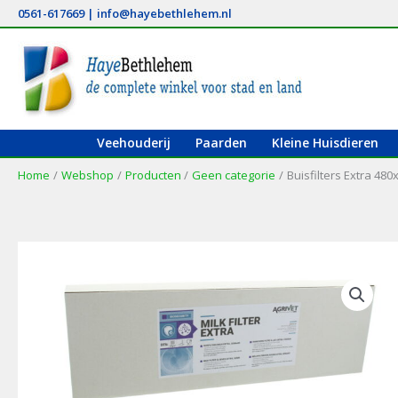
Ga
0561-617669
|
info@hayebethlehem.nl
naar
de
inhoud
Veehouderij
Paarden
Kleine Huisdieren
Home
Webshop
Producten
Geen categorie
Buisfilters Extra 48