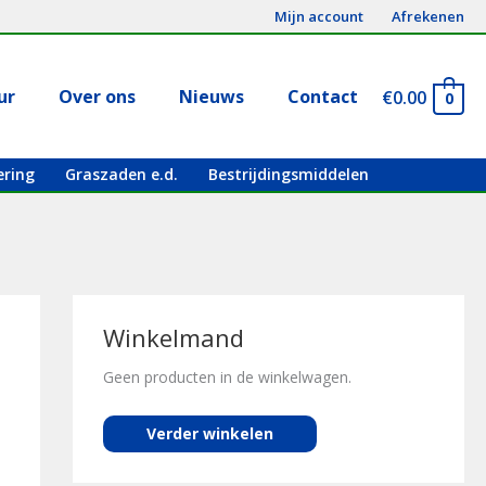
Mijn account
Afrekenen
ur
Over ons
Nieuws
Contact
€
0.00
0
ering
Graszaden e.d.
Bestrijdingsmiddelen
Winkelmand
Geen producten in de winkelwagen.
Verder winkelen