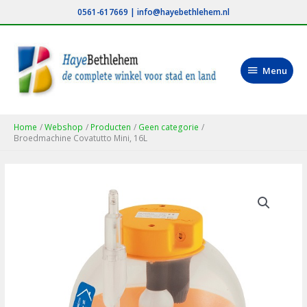
Ga
0561-617669
|
info@hayebethlehem.nl
naar
de
inhoud
Menu
Menu
Home
Webshop
Producten
Geen categorie
Broedmachine Covatutto Mini, 16L