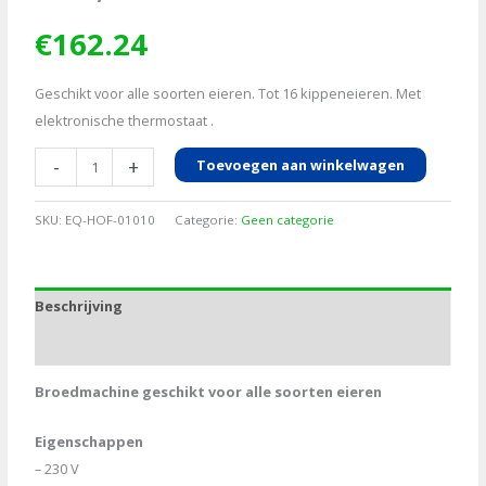
€
162.24
Geschikt voor alle soorten eieren. Tot 16 kippeneieren. Met
elektronische thermostaat .
Broedmachine
-
+
Toevoegen aan winkelwagen
Covatutto
Mini,
SKU:
EQ-HOF-01010
Categorie:
Geen categorie
16L
aantal
Beschrijving
Aanvullende informatie
Broedmachine geschikt voor alle soorten eieren
Eigenschappen
– 230 V