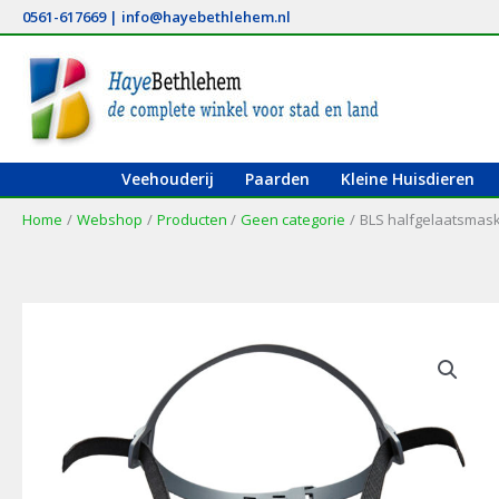
Ga
0561-617669
|
info@hayebethlehem.nl
naar
de
inhoud
Veehouderij
Paarden
Kleine Huisdieren
Home
Webshop
Producten
Geen categorie
BLS halfgelaatsmask