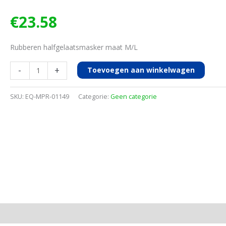
€
23.58
Rubberen halfgelaatsmasker maat M/L
BLS
-
+
Toevoegen aan winkelwagen
halfgelaatsmasker
4000
SKU:
EQ-MPR-01149
Categorie:
Geen categorie
rubber
M/L
aantal