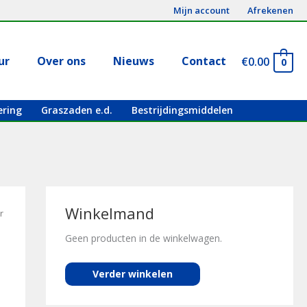
Mijn account
Afrekenen
ur
Over ons
Nieuws
Contact
€
0.00
0
ering
Graszaden e.d.
Bestrijdingsmiddelen
Winkelmand
r
Geen producten in de winkelwagen.
Verder winkelen