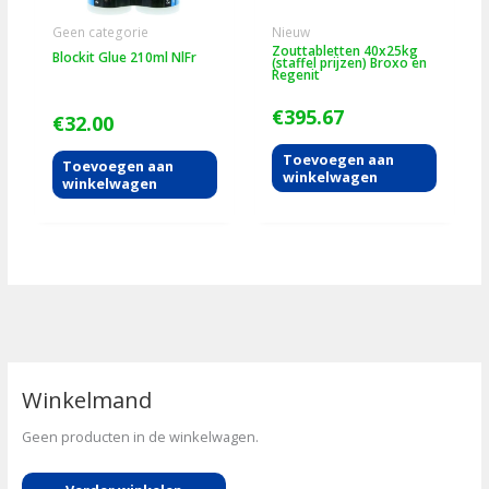
Geen categorie
Nieuw
Zouttabletten 40x25kg
Blockit Glue 210ml NlFr
(staffel prijzen) Broxo en
Regenit
€
395.67
€
32.00
Toevoegen aan
Toevoegen aan
winkelwagen
winkelwagen
Winkelmand
Geen producten in de winkelwagen.