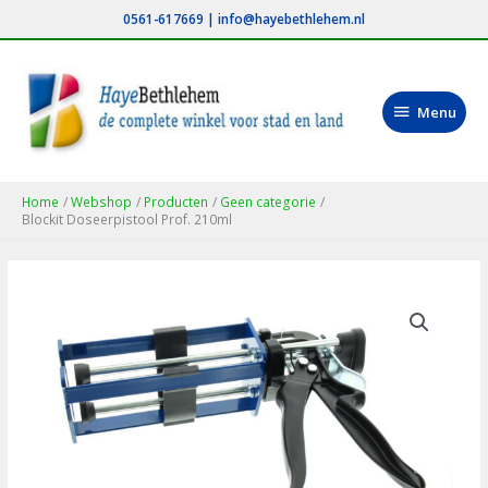
Ga
0561-617669
|
info@hayebethlehem.nl
naar
de
inhoud
Menu
Menu
Home
Webshop
Producten
Geen categorie
Blockit Doseerpistool Prof. 210ml