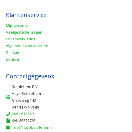
Klantenservice
Mijn account
Veelgestelde vragen
Privacyverklaring
Algemene voorwaarden
Disclaimer
Contact
Contactgegevens
Bethlehem B.V
Haye Bethlehem
Grindweg 143
8471EJ Wolvega
0561-617669
KVK 86871765
info@hayebethlehem.nl