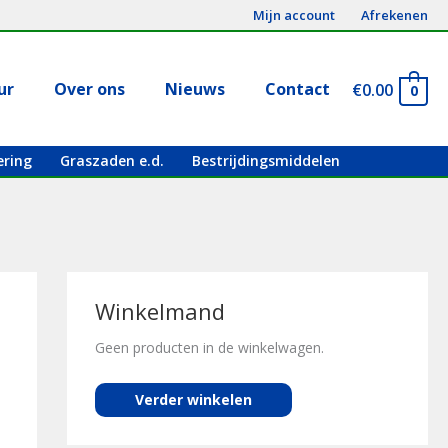
Mijn account
Afrekenen
ur
Over ons
Nieuws
Contact
€
0.00
0
ering
Graszaden e.d.
Bestrijdingsmiddelen
Winkelmand
Geen producten in de winkelwagen.
Verder winkelen