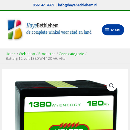
Ga
0561-617669
|
info@hayebethlehem.nl
naar
de
inhoud
Menu
Menu
Home
Webshop
Producten
Geen categorie
Batterij 12 volt 1380 WH 120 AH, Alka