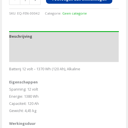
12
volt
SKU:
EQ-FEN-00042
Categorie:
Geen categorie
1380
WH
120
Beschrijving
AH,
Alka
Aanvullende informatie
aantal
Bijlagen
Batterij 12 volt – 1370 Wh (120 Ah), Alkaline
Eigenschappen
Spanning: 12 volt
Energie: 1380 Wh
Capaciteit: 120 Ah
Gewicht: 4,45 kg
Werkingsduur