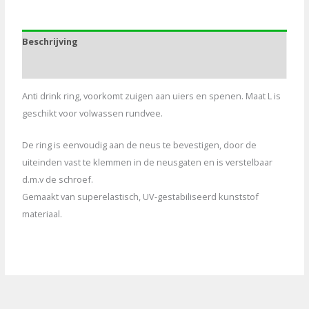
2010
large,
Beschrijving
2st
aantal
Aanvullende informatie
Anti drink ring, voorkomt zuigen aan uiers en spenen. Maat L is
geschikt voor volwassen rundvee.
De ring is eenvoudig aan de neus te bevestigen, door de
uiteinden vast te klemmen in de neusgaten en is verstelbaar
d.m.v de schroef.
Gemaakt van superelastisch, UV-gestabiliseerd kunststof
materiaal.