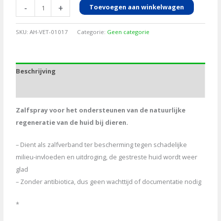
Agrochemica
-
+
Toevoegen aan winkelwagen
Spray
200ml
SKU:
AH-VET-01017
Categorie:
Geen categorie
aantal
Beschrijving
Aanvullende informatie
Zalfspray voor het ondersteunen van de natuurlijke
regeneratie van de huid bij dieren.
– Dient als zalfverband ter bescherming tegen schadelijke
milieu-invloeden en uitdroging, de gestreste huid wordt weer
glad
– Zonder antibiotica, dus geen wachttijd of documentatie nodig
*