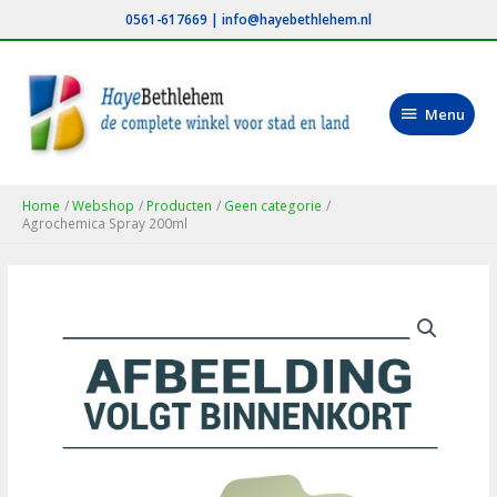
Ga
0561-617669
|
info@hayebethlehem.nl
naar
de
inhoud
Menu
Menu
Home
Webshop
Producten
Geen categorie
Agrochemica Spray 200ml