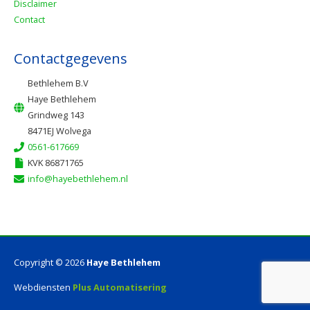
Disclaimer
Contact
Contactgegevens
Bethlehem B.V
Haye Bethlehem
Grindweg 143
8471EJ Wolvega
0561-617669
KVK 86871765
info@hayebethlehem.nl
Copyright © 2026
Haye Bethlehem
Webdiensten
Plus Automatisering