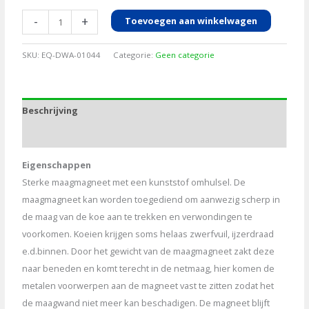
Agrivet
-
+
Toevoegen aan winkelwagen
Rumen
Magnet
SKU:
EQ-DWA-01044
Categorie:
Geen categorie
maagmagneet,
10st
aantal
Beschrijving
Aanvullende informatie
Eigenschappen
Sterke maagmagneet met een kunststof omhulsel. De
maagmagneet kan worden toegediend om aanwezig scherp in
de maag van de koe aan te trekken en verwondingen te
voorkomen. Koeien krijgen soms helaas zwerfvuil, ijzerdraad
e.d.binnen. Door het gewicht van de maagmagneet zakt deze
naar beneden en komt terecht in de netmaag, hier komen de
metalen voorwerpen aan de magneet vast te zitten zodat het
de maagwand niet meer kan beschadigen. De magneet blijft