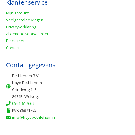
Klantenservice
Mijn account
Veelgestelde vragen
Privacyverklaring
Algemene voorwaarden
Disclaimer
Contact
Contactgegevens
Bethlehem B.V
Haye Bethlehem
Grindweg 143
8471EJ Wolvega
0561-617669
KVK 86871765
info@hayebethlehem.nl