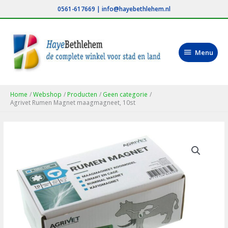
Ga
0561-617669
|
info@hayebethlehem.nl
naar
de
inhoud
Menu
Menu
Home
Webshop
Producten
Geen categorie
Agrivet Rumen Magnet maagmagneet, 10st