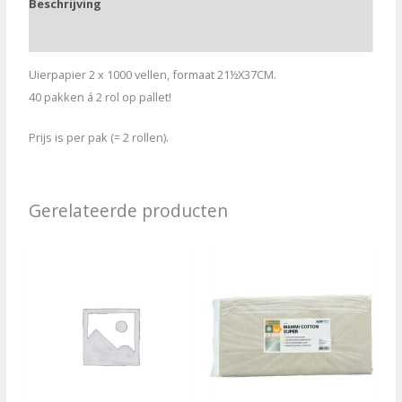
Beschrijving
2x1000vel
aantal
Aanvullende informatie
Uierpapier 2 x 1000 vellen, formaat 21½X37CM.
40 pakken á 2 rol op pallet!
Prijs is per pak (= 2 rollen).
Gerelateerde producten