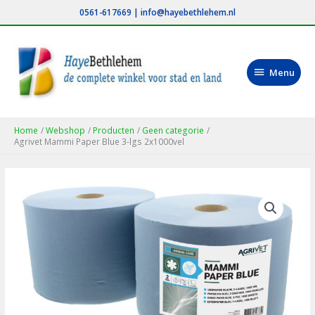
Ga
0561-617669
|
info@hayebethlehem.nl
naar
de
inhoud
Menu
Menu
Home
Webshop
Producten
Geen categorie
Agrivet Mammi Paper Blue 3-lgs 2x1000vel