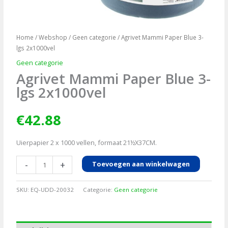
Home
/
Webshop
/
Geen categorie
/ Agrivet Mammi Paper Blue 3-
lgs 2x1000vel
Geen categorie
Agrivet Mammi Paper Blue 3-
lgs 2x1000vel
€
42.88
Uierpapier 2 x 1000 vellen, formaat 21½X37CM.
Agrivet
-
+
Toevoegen aan winkelwagen
Mammi
Paper
SKU:
EQ-UDD-20032
Categorie:
Geen categorie
Blue
3-
lgs