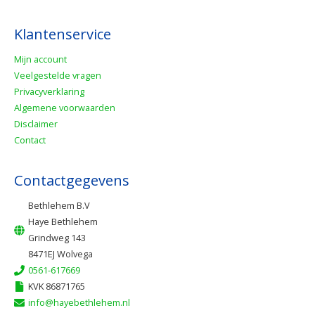
Klantenservice
Mijn account
Veelgestelde vragen
Privacyverklaring
Algemene voorwaarden
Disclaimer
Contact
Contactgegevens
Bethlehem B.V
Haye Bethlehem
Grindweg 143
8471EJ Wolvega
0561-617669
KVK 86871765
info@hayebethlehem.nl