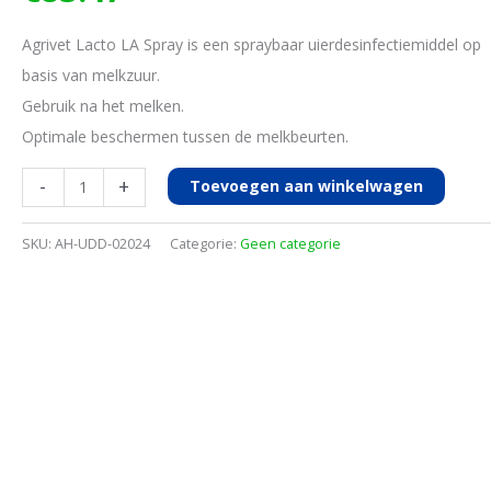
Agrivet Lacto LA Spray is een spraybaar uierdesinfectiemiddel op
basis van melkzuur.
Gebruik na het melken.
Optimale beschermen tussen de melkbeurten.
Agrivet
-
+
Toevoegen aan winkelwagen
Lacto
LA
SKU:
AH-UDD-02024
Categorie:
Geen categorie
Spray
20kg
aantal