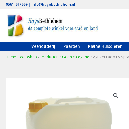
Ga
0561-617669
|
info@hayebethlehem.nl
naar
de
inhoud
Veehouderij
Paarden
Kleine Huisdieren
Home
Webshop
Producten
Geen categorie
Agrivet Lacto LA Spr