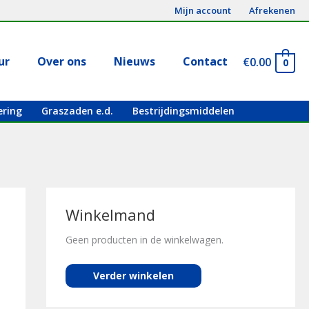
Mijn account
Afrekenen
ur
Over ons
Nieuws
Contact
€
0.00
0
ering
Graszaden e.d.
Bestrijdingsmiddelen
Winkelmand
Geen producten in de winkelwagen.
Verder winkelen