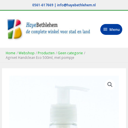
Ga
0561-617669
|
info@hayebethlehem.nl
naar
de
inhoud
Menu
Menu
Home
Webshop
Producten
Geen categorie
Agrivet Handclean Eco 500ml, met pompje