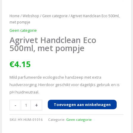
Home
/
Webshop
/
Geen categorie
/ Agrivet Handclean Eco 500ml,
met pompje
Geen categorie
Agrivet Handclean Eco
500ml, met pompje
€
4.15
Mild parfumeerde ecologische handzeep met extra
huidverzorging. Hierdoor geschikt voor dagelijks gebruik en is
pH huidneutraal.
Agrivet
-
+
Toevoegen aan winkelwagen
Handclean
Eco
SKU:
HY-HUM-01016
Categorie:
Geen categorie
500ml,
met