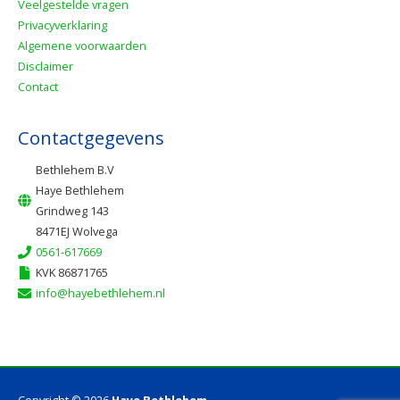
Veelgestelde vragen
Privacyverklaring
Algemene voorwaarden
Disclaimer
Contact
Contactgegevens
Bethlehem B.V
Haye Bethlehem
Grindweg 143
8471EJ Wolvega
0561-617669
KVK 86871765
info@hayebethlehem.nl