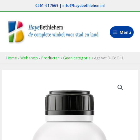
Ga
0561-617669
|
info@hayebethlehem.nl
naar
de
inhoud
Menu
Menu
Home
Webshop
Producten
Geen categorie
Agrivet D-CoC 1L