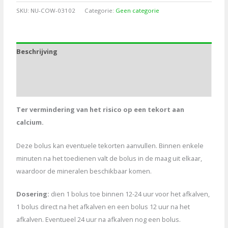
Fosfor
SKU:
NU-COW-03102
Categorie:
Geen categorie
bolus
8st.
aantal
Beschrijving
Aanvullende informatie
Bijlagen
Ter vermindering van het risico op een tekort aan
calcium.
Deze bolus kan eventuele tekorten aanvullen. Binnen enkele
minuten na het toedienen valt de bolus in de maag uit elkaar,
waardoor de mineralen beschikbaar komen.
Dosering:
dien 1 bolus toe binnen 12-24 uur voor het afkalven,
1 bolus direct na het afkalven en een bolus 12 uur na het
afkalven. Eventueel 24 uur na afkalven nog een bolus.