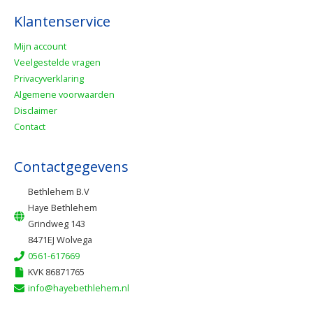
Klantenservice
Mijn account
Veelgestelde vragen
Privacyverklaring
Algemene voorwaarden
Disclaimer
Contact
Contactgegevens
Bethlehem B.V
Haye Bethlehem
Grindweg 143
8471EJ Wolvega
0561-617669
KVK 86871765
info@hayebethlehem.nl