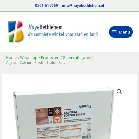
Ga
0561-617669
|
info@hayebethlehem.nl
naar
de
inhoud
Menu
Menu
Home
Webshop
Producten
Geen categorie
Agrivet Calcium Fosfor bolus 8st.