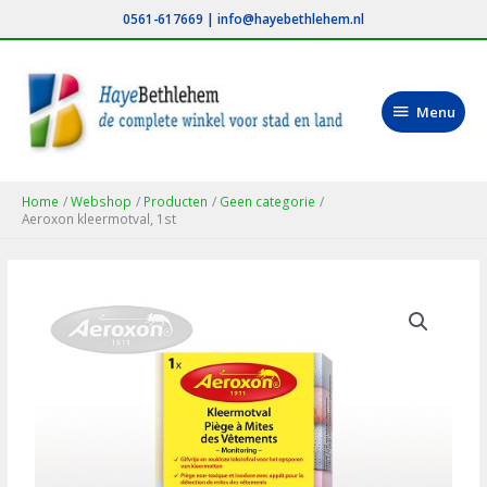
Ga
0561-617669
|
info@hayebethlehem.nl
naar
de
inhoud
Menu
Menu
Home
Webshop
Producten
Geen categorie
Aeroxon kleermotval, 1st