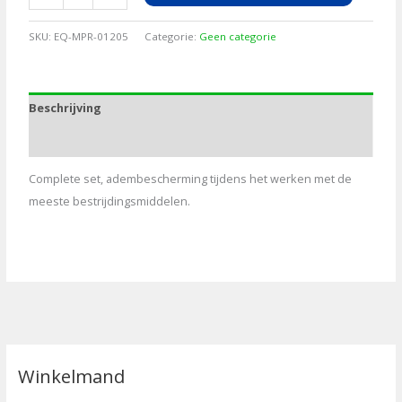
GBM
7502
SKU:
EQ-MPR-01205
Categorie:
Geen categorie
A2P3
+2X501
aantal
Beschrijving
Aanvullende informatie
Complete set, adembescherming tijdens het werken met de
meeste bestrijdingsmiddelen.
Winkelmand