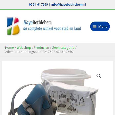
Ga
0561-617669
|
info@hayebethlehem.nl
naar
de
inhoud
Menu
Menu
Home
Webshop
Producten
Geen categorie
Adembeschermingsset GBM 7502 A2P3 +2X501